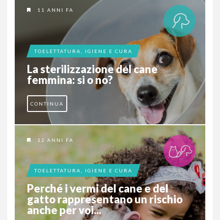
11 ANNI FA
TOELETTATURA, IGIENE E CURA
La sterilizzazione del cane
femmina: si o no?
CONTINUA
12 ANNI FA
TOELETTATURA, IGIENE E CURA
Perché i vermi del cane e del
gatto rappresentano un rischio
anche per voi...