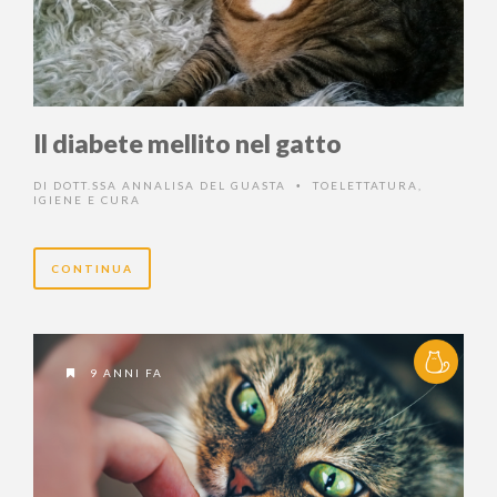
Il diabete mellito nel gatto
DI
DOTT.SSA ANNALISA DEL GUASTA
TOELETTATURA,
•
IGIENE E CURA
CONTINUA
9 ANNI FA