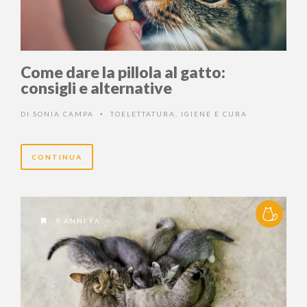
Come dare la pillola al gatto:
consigli e alternative
DI
SONIA CAMPA
TOELETTATURA, IGIENE E CURA
•
CONTINUA
9 ANNI FA