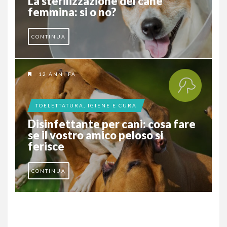
La sterilizzazione del cane
femmina: si o no?
CONTINUA
12 ANNI FA
TOELETTATURA, IGIENE E CURA
Disinfettante per cani: cosa fare
se il vostro amico peloso si
ferisce
CONTINUA