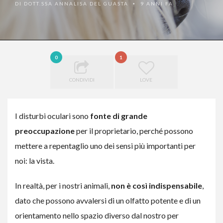
DI
DOTT.SSA ANNALISA DEL GUASTA
9 ANNI FA
•
0
1
CONDIVIDI
LOVE
I disturbi oculari sono
fonte di grande
preoccupazione
per il proprietario, perché possono
mettere a repentaglio uno dei sensi più importanti per
noi: la vista.
In realtà, per i nostri animali,
non è così indispensabile
,
dato che possono avvalersi di un olfatto potente e di un
orientamento nello spazio diverso dal nostro per