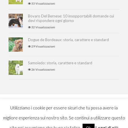
33 Visualizzazioni
Bovaro Del Bernese: 10 insopportabili domande cui
devi rispondere ogni giorno
32 Visualizzazioni
Dogue de Bordeaux: storia, carattere e standard
29 Visualizzazioni
Samoiedo: storia, carattere e standard
26 Visualizzazioni
Copyright © 2017
Utilizziamo i cookie per essere sicuri che tu possa avere la
Powered by Della Nesta...
migliore esperienza sul nostro sito. Se continui a utilizzare questo
Chi siamo
|
Privacy
|
Cookie Law
|
Contatti
sito noi assumiamo che tu ne sia felice.
Leggi di più