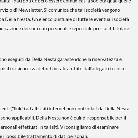
inalità i dati potrebbero essere comunicati a società quali quelle
servizio di Newsletter. Si comunica che tali società vengono
a Della Nesta. Un elenco puntuale di tutte le eventuali società
cazione dei suoi dati personali è reperibile presso il Titolare.
sono eseguiti da Della Nesta garantendone la riservatezza e
equisiti di sicurezza definiti in tale ambito dall’allegato tecnico
ti (“link”) ad altri siti internet non controllati da Della Nesta
 sono applicabili. Della Nesta non è quindi responsabile per il
ersonali effettuati in tali siti. Vi consigliamo di esaminare
e il possibile trattamento di dati personali.