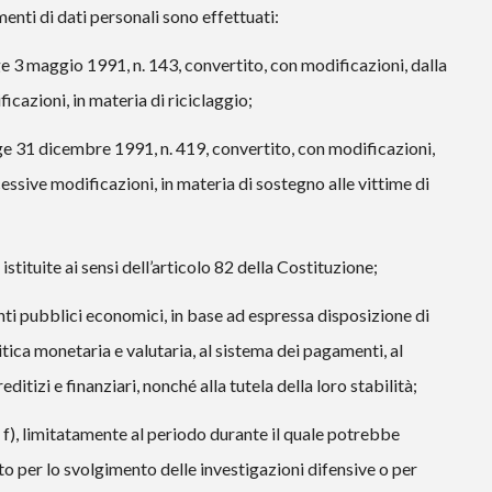
amenti di dati personali sono effettuati:
ge 3 maggio 1991, n. 143, convertito, con modificazioni, dalla
icazioni, in materia di riciclaggio;
gge 31 dicembre 1991, n. 419, convertito, con modificazioni,
essive modificazioni, in materia di sostegno alle vittime di
stituite ai sensi dell’articolo 82 della Costituzione;
nti pubblici economici, in base ad espressa disposizione di
litica monetaria e valutaria, al sistema dei pagamenti, al
ditizi e finanziari, nonché alla tutela della loro stabilità;
ra f), limitatamente al periodo durante il quale potrebbe
to per lo svolgimento delle investigazioni difensive o per