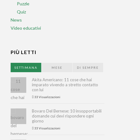
Puzzle
Quiz
News
Video educativi
PIÙ LETTI
SETTIMANA
MESE
DI SEMPRE
Akita Americano: 11 cose che hai
imparato vivendo a stretto contatto
con lui
33 Visualizzazioni
Bovaro Del Bernese: 10 insopportabili
domande cui devi rispondere ogni
giorno
33 Visualizzazioni