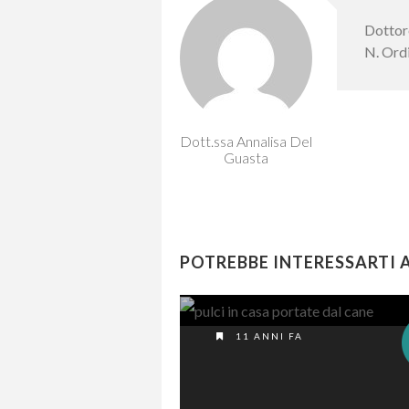
Dottore
N. Ordi
Dott.ssa Annalisa Del
Guasta
POTREBBE INTERESSARTI 
11 ANNI FA