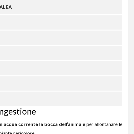
ZALEA
 ingestione
n acqua corrente la bocca dell’animale
per allontanare le
piante pericolose.