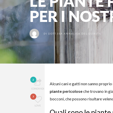
LE PIANTE
PER I NOST
DI
DOTT.SSA ANNALISA DEL GUASTA
2
Alcuni cani e gatti non sanno proprio 
CONDIVIDI
piante pericolose
che trovano in gia
7
bocconi, che possono risultare veleno
LOVE
Quali sono le piante