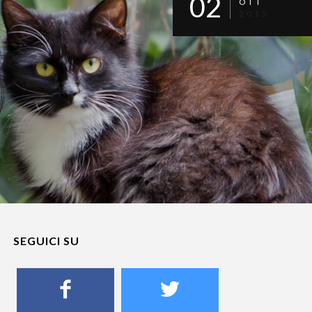
02
OTT
2015
SEGUICI SU