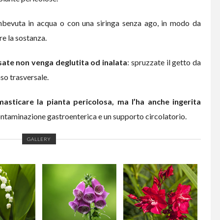
imbevuta in acqua o con una siringa senza ago, in modo da
re la sostanza.
sate non venga deglutita od inalata
: spruzzate il getto da
nso trasversale.
masticare la pianta pericolosa, ma l’ha anche ingerita
contaminazione gastroenterica e un supporto circolatorio.
GALLERY