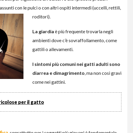
sunti con le pulci o con altri ospiti intermedi (uccelli, rettili,
roditori).
La giardia
è più frequente trovarla negli
ambienti dove c’è sovraffollamento, come
gattili o allevamenti.
I sintomi più comuni nei gatti adulti sono
diarrea e dimagrimento
, ma non così gravi
come nei gattini.
icolose per il gatto
fica
, soprattutto per i soggetti più giovani è fondamentale