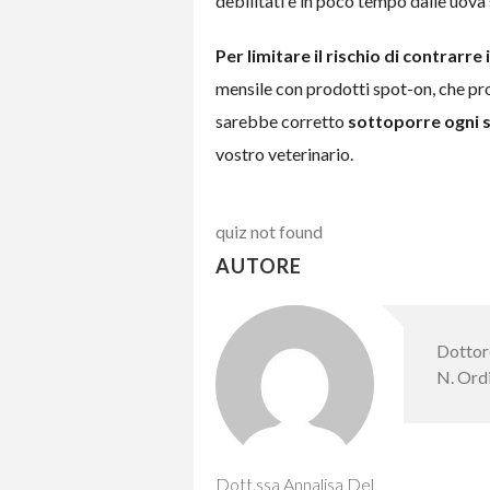
debilitati e in poco tempo dalle uova 
Per limitare il rischio di contrarre i
mensile con prodotti spot-on, che pro
sarebbe corretto
sottoporre ogni s
vostro veterinario.
quiz not found
AUTORE
Dottore
N. Ordi
Dott.ssa Annalisa Del