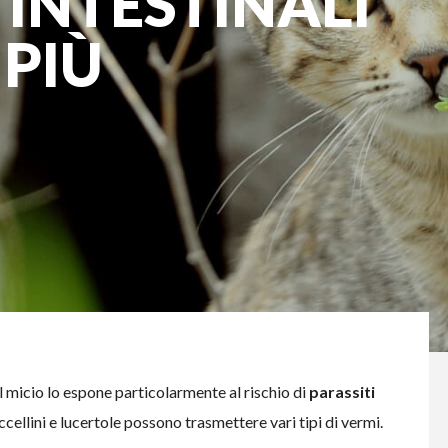
I INTESTINALI
 PIÙ
I
l micio lo espone particolarmente al rischio di
parassiti
 uccellini e lucertole possono trasmettere vari tipi di vermi.