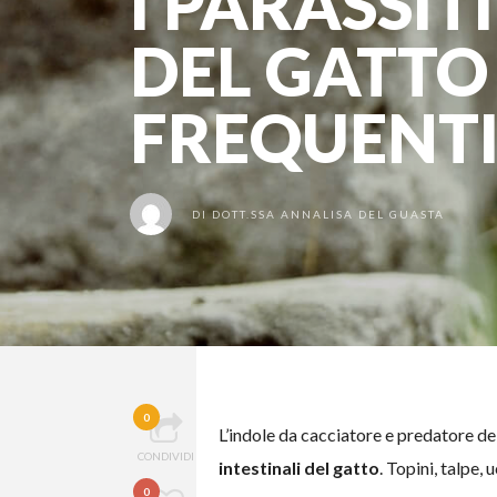
I PARASSIT
DEL GATTO
FREQUENT
DI
DOTT.SSA ANNALISA DEL GUASTA
0
L’indole da cacciatore e predatore de
CONDIVIDI
intestinali del gatto
. Topini, talpe,
0