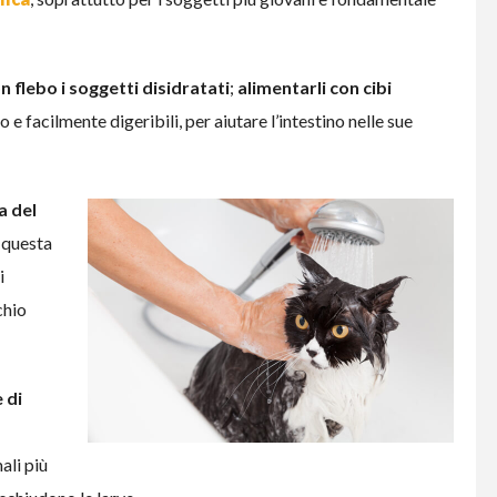
n flebo i soggetti disidratati
;
alimentarli con cibi
e facilmente digeribili, per aiutare l’intestino nelle sue
a del
: questa
i
chio
 di
ali più