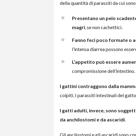
della quantità di parassiti da cui sono 
Presentano un pelo scadente
magri
, se non cachettici.
Fanno feci poco formate o 
l’intensa diarrea possono essere
L’appetito può essere aume
compromissione dell’intestino.
I gattini contraggono dalla mamma
colpiti. I parassiti intestinali del gat
I gatti adulti, invece, sono soggett
da anchilostomi e da ascaridi
.
Gli ancilostomi e gli ascaridi sono con