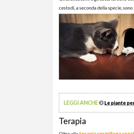
cestodi, a seconda della specie, sono as
LEGGI ANCHE
Le piante per
Terapia
Oltre alla
terapia vermifuga speci