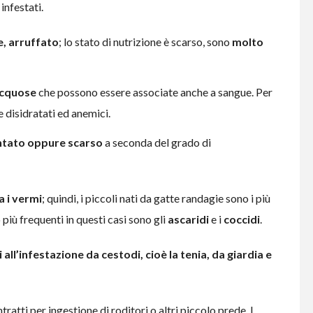
infestati.
, arruffato
; lo stato di nutrizione è scarso, sono
molto
acquose
che possono essere associate anche a sangue. Per
 disidratati ed anemici.
ntato oppure scarso
a seconda del grado di
 i vermi
; quindi, i piccoli nati da gatte randagie sono i più
to più frequenti in questi casi sono gli
ascaridi
e i
coccidi
.
i all’infestazione da cestodi, cioè la tenia, da giardia e
tratti per ingestione di roditori o altri piccolo prede. I