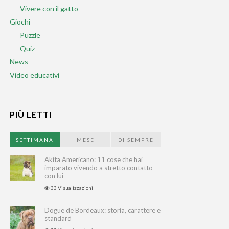
Vivere con il gatto
Giochi
Puzzle
Quiz
News
Video educativi
PIÙ LETTI
SETTIMANA
MESE
DI SEMPRE
Akita Americano: 11 cose che hai
imparato vivendo a stretto contatto
con lui
33 Visualizzazioni
Dogue de Bordeaux: storia, carattere e
standard