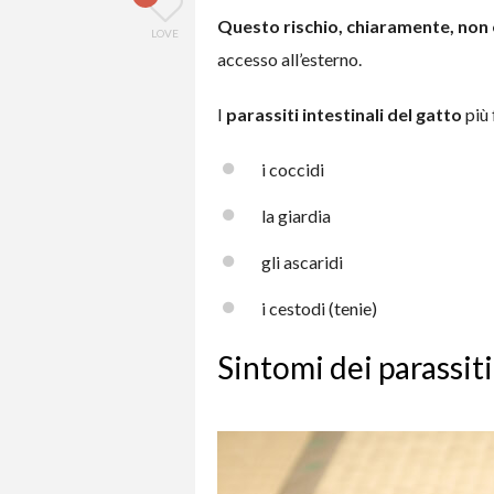
Questo rischio, chiaramente, non 
LOVE
accesso all’esterno.
I
parassiti intestinali del gatto
più 
i coccidi
la giardia
gli ascaridi
i cestodi (tenie)
Sintomi dei parassiti