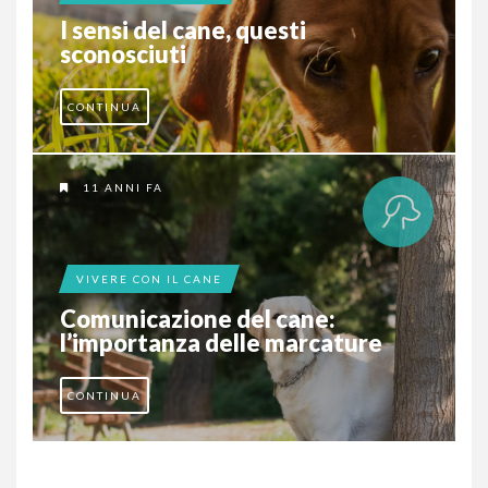
I sensi del cane, questi
sconosciuti
CONTINUA
11 ANNI FA
VIVERE CON IL CANE
Comunicazione del cane:
l’importanza delle marcature
CONTINUA