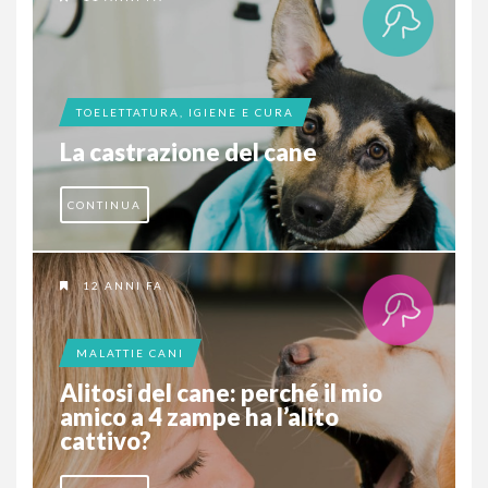
TOELETTATURA, IGIENE E CURA
La castrazione del cane
CONTINUA
12 ANNI FA
MALATTIE CANI
Alitosi del cane: perché il mio
amico a 4 zampe ha l’alito
cattivo?