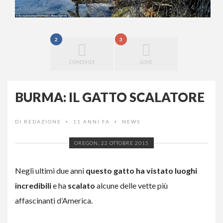
2
3
CONDIVIDI
LOVE
BURMA: IL GATTO SCALATORE
DI
REDAZIONE
11 ANNI FA
NEWS
•
•
OREGON, 22 OTTOBRE 2015
Negli ultimi due anni
questo gatto ha vistato luoghi
incredibili
e ha
scalato
alcune delle vette più
affascinanti d’America.